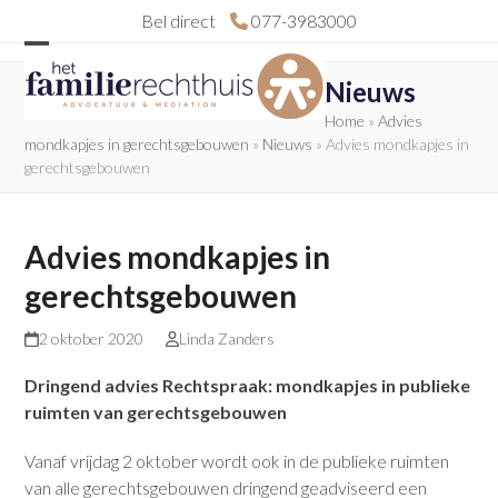
Skip
Bel direct
077-3983000
to
Open
Close
content
Nieuws
mobile
mobile
Home
»
Advies
menu
menu
mondkapjes in gerechtsgebouwen
»
Nieuws
»
Advies mondkapjes in
gerechtsgebouwen
Advies mondkapjes in
gerechtsgebouwen
2 oktober 2020
Linda Zanders
Dringend advies Rechtspraak: mondkapjes in publieke
ruimten van gerechtsgebouwen
Vanaf vrijdag 2 oktober wordt ook in de publieke ruimten
van alle gerechtsgebouwen dringend geadviseerd een