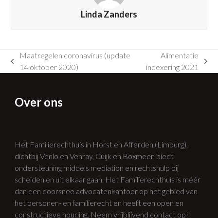
Linda Zanders
Maatregelen coronavirus (update
Alimentatie
previous
next
14 oktober 2020)
indexering 2021
post:
post:
Over ons
Het Familierechthuis in Horst en Afferden (Limburg),
dichtbij Venlo en Venray, Cuijk en Boxmeer, biedt
ondersteuning middels mediation en rechtshulp bij
scheiden en uit elkaar gaan. Het Familierechthuis is méér
dan een doorsnee advocatenkantoor op het gebied van
het personen- en familierecht en heeft een open en
constructieve houding. Neem vrijblijvend contact op!