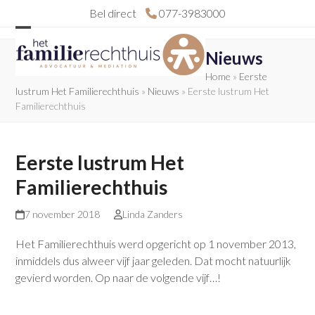
Skip
Bel direct
077-3983000
to
Open
Close
content
Nieuws
mobile
mobile
Home
»
Eerste
menu
menu
lustrum Het Familierechthuis
»
Nieuws
»
Eerste lustrum Het
Familierechthuis
Eerste lustrum Het
Familierechthuis
7 november 2018
Linda Zanders
Het Familierechthuis werd opgericht op 1 november 2013,
inmiddels dus alweer vijf jaar geleden. Dat mocht natuurlijk
gevierd worden. Op naar de volgende vijf…!