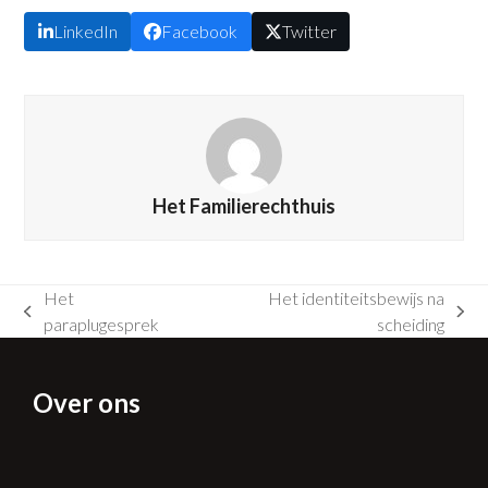
LinkedIn
Facebook
Twitter
Het Familierechthuis
Het
Het identiteitsbewijs na
previous
next
paraplugesprek
scheiding
post:
post:
Over ons