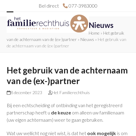
Skip
Bel direct
077-3983000
to
Open
Close
content
Nieuws
mobile
mobile
Home
»
Het gebruik
menu
menu
van de achternaam van de (ex-)partner
»
Nieuws
»
Het gebruik van
de achternaam van de (ex-)partner
Het gebruik van de achternaam
van de (ex-)partner
8 december 2023
Het Familierechthuis
Bij een echtscheiding of ontbinding van het geregistreerd
partnerschap heeft u
de keuze
om alleen uw familienaam
(uw eigen achternaam) weer te gaan gebruiken.
Wat uw wellicht nog niet wist, is dat het
ook mogelijk
is om